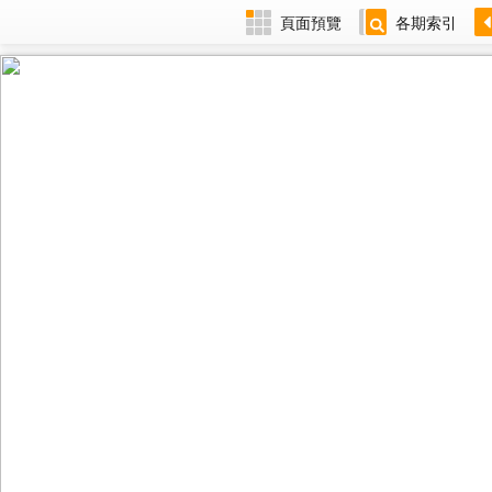
頁面預覽
各期索引