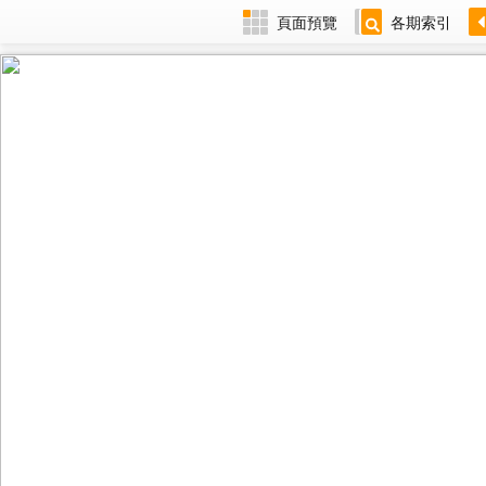
頁面預覽
各期索引