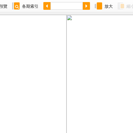
預覽
各期索引
放大
縮