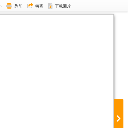
小
列印
轉寄
下載圖片