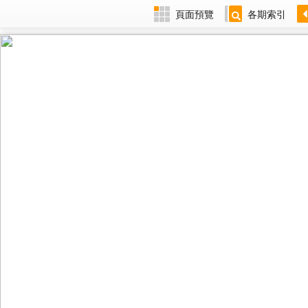
頁面預覽
各期索引