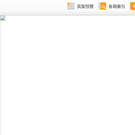
頁面預覽
各期索引