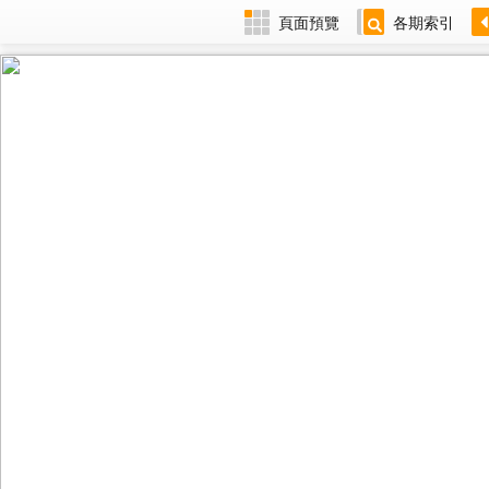
頁面預覽
各期索引