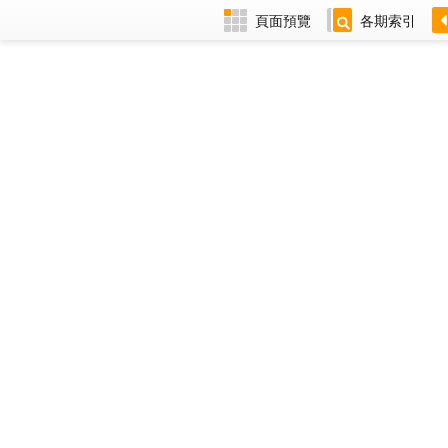
頁面預覽
各期索引