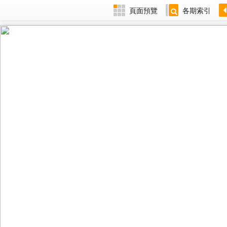
頁面預覽
各期索引