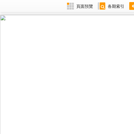
頁面預覽
各期索引