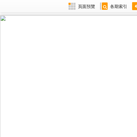
頁面預覽
各期索引