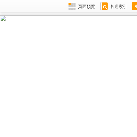
頁面預覽
各期索引