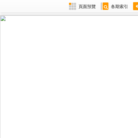
頁面預覽
各期索引