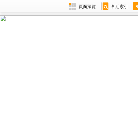
頁面預覽
各期索引