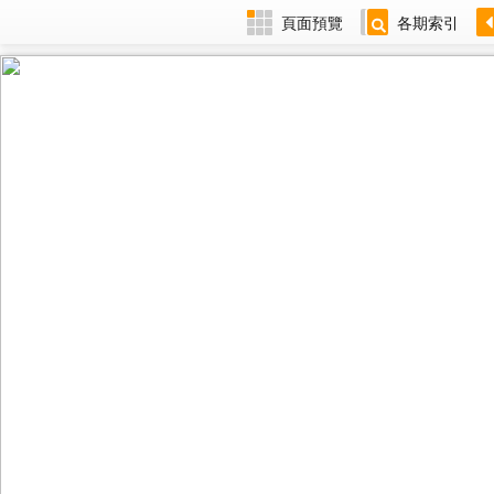
頁面預覽
各期索引