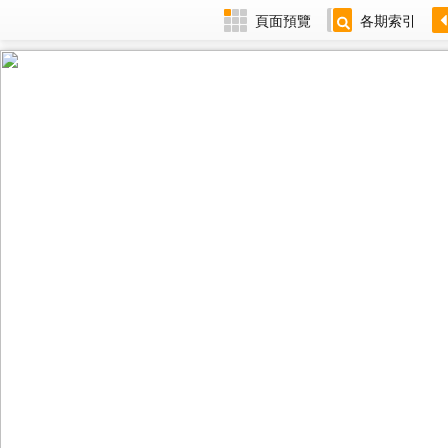
頁面預覽
各期索引