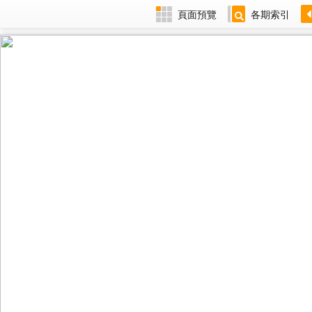
頁面預覽
各期索引