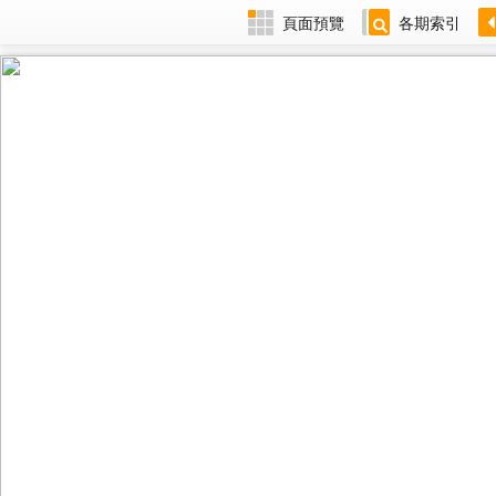
頁面預覽
各期索引