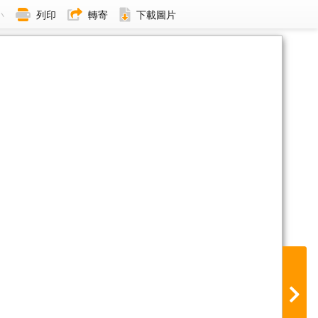
小
列印
轉寄
下載圖片