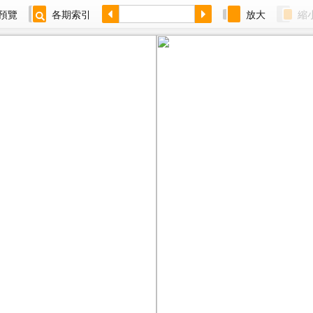
預覽
各期索引
放大
縮