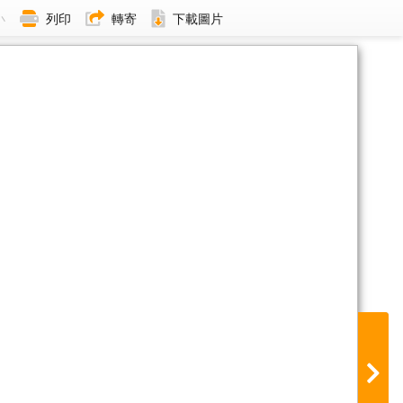
小
列印
轉寄
下載圖片