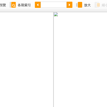
預覽
各期索引
放大
縮