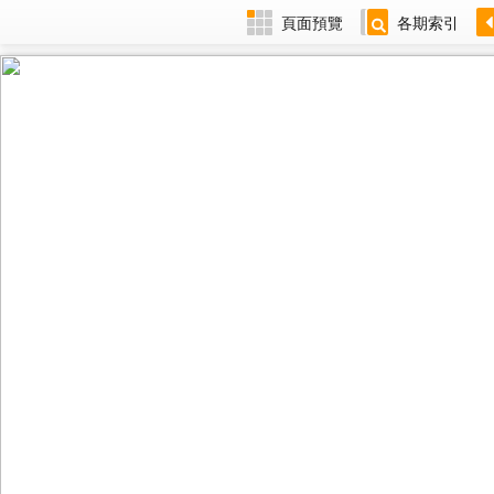
頁面預覽
各期索引