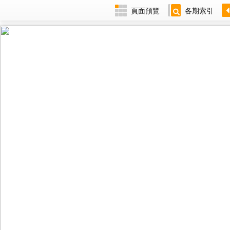
頁面預覽
各期索引