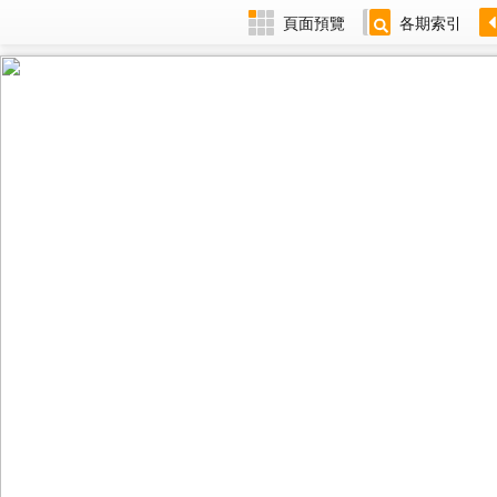
頁面預覽
各期索引