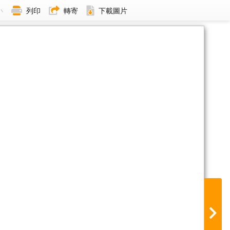
小
列印
轉寄
下載圖片