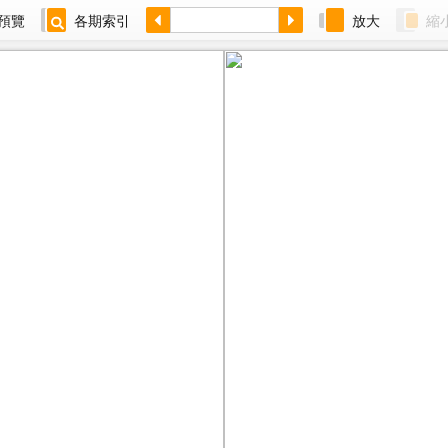
預覽
各期索引
放大
縮