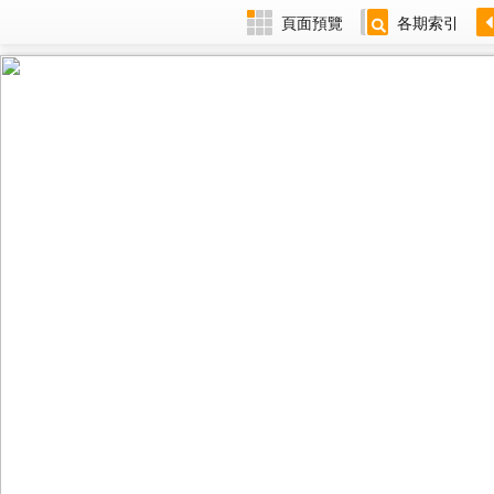
頁面預覽
各期索引