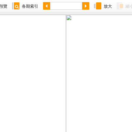
預覽
各期索引
放大
縮