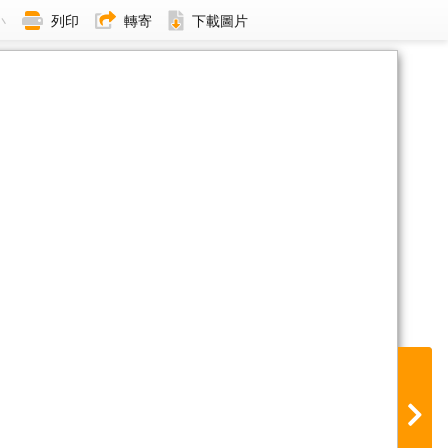
小
列印
轉寄
下載圖片