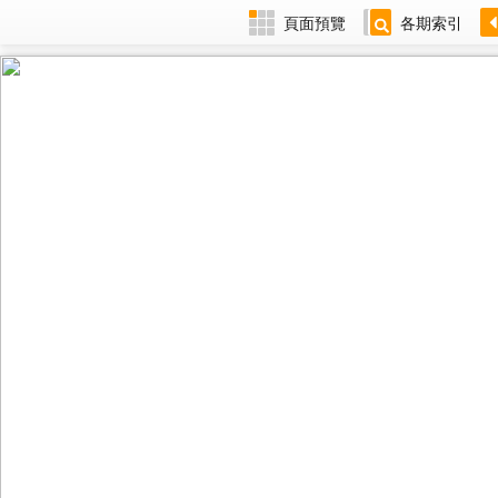
頁面預覽
各期索引