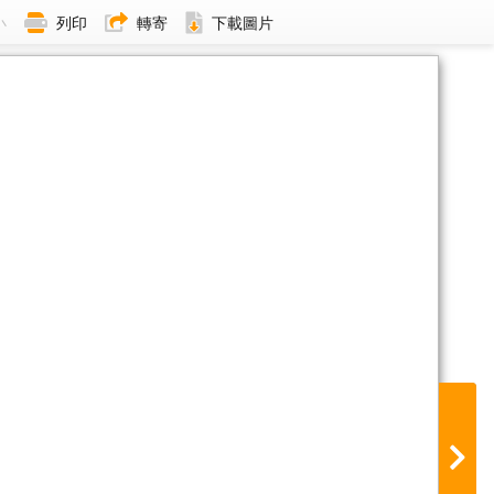
小
列印
轉寄
下載圖片