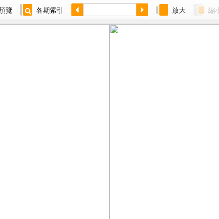
預覽
各期索引
放大
縮