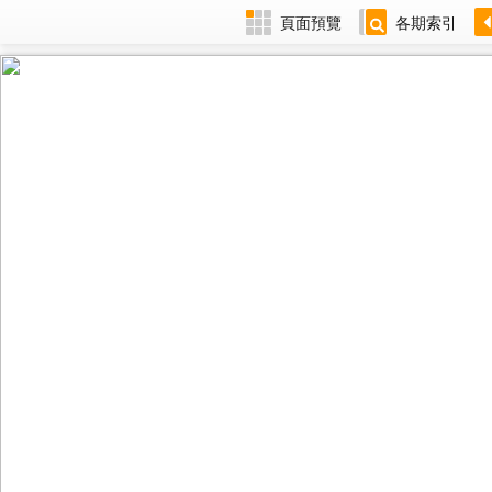
頁面預覽
各期索引