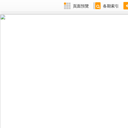
頁面預覽
各期索引