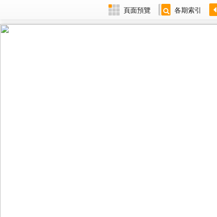
頁面預覽
各期索引