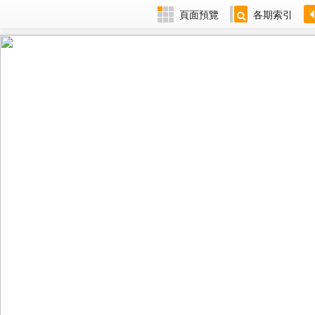
頁面預覽
各期索引