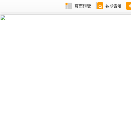
頁面預覽
各期索引