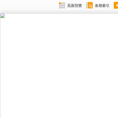
頁面預覽
各期索引