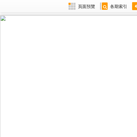
頁面預覽
各期索引