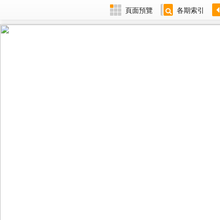
頁面預覽
各期索引