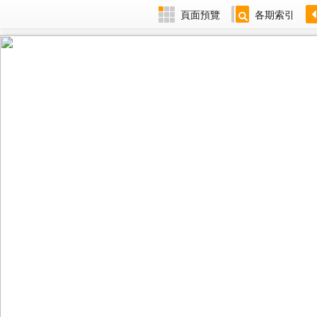
頁面預覽
各期索引