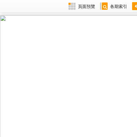
頁面預覽
各期索引