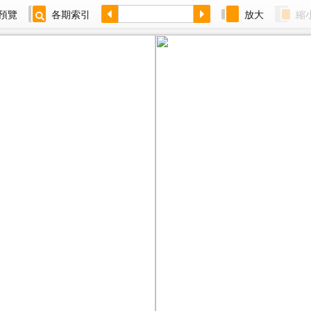
預覽
各期索引
放大
縮