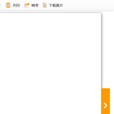
小
列印
轉寄
下載圖片