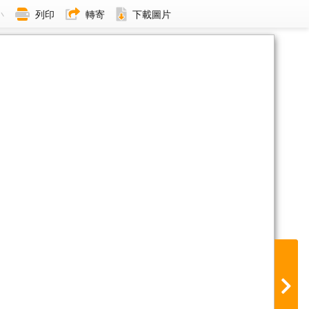
小
列印
轉寄
下載圖片