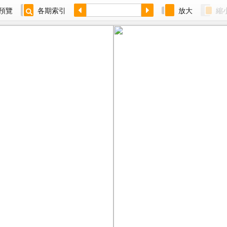
預覽
各期索引
放大
縮