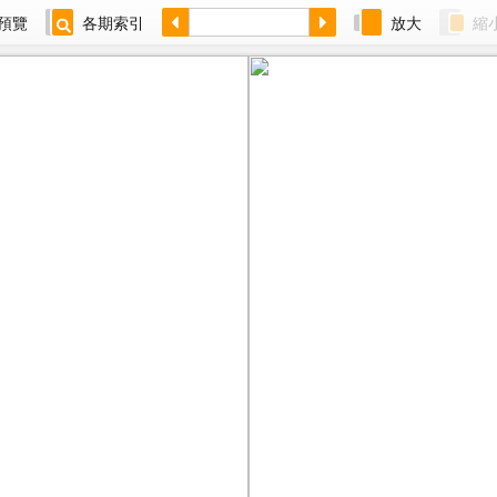
預覽
各期索引
放大
縮