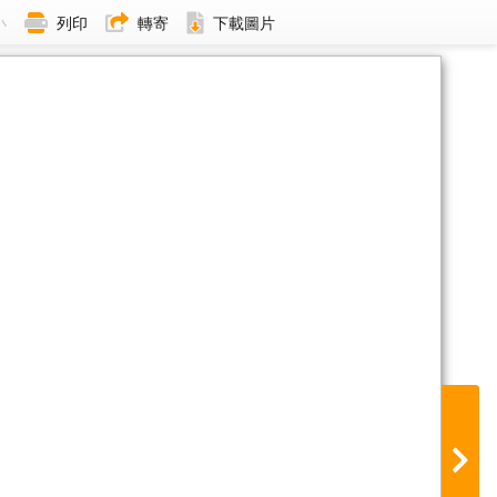
小
列印
轉寄
下載圖片