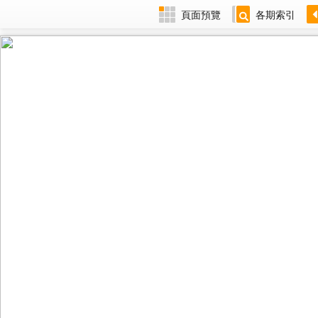
頁面預覽
各期索引