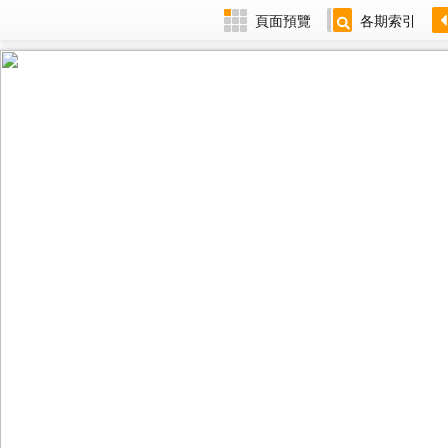
頁面預覽
各期索引