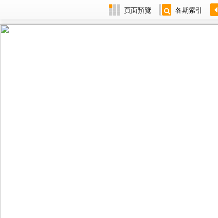
頁面預覽
各期索引