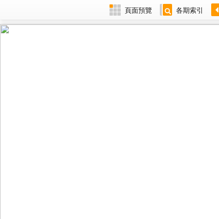
頁面預覽
各期索引