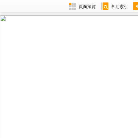
頁面預覽
各期索引