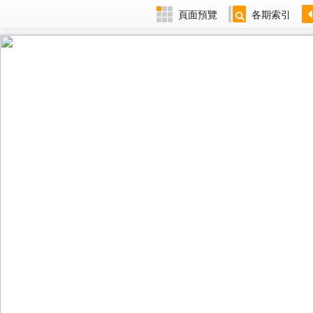
頁面預覽
各期索引