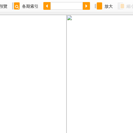
預覽
各期索引
放大
縮