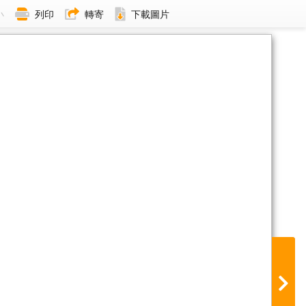
小
列印
轉寄
下載圖片