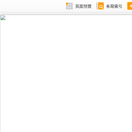
頁面預覽
各期索引