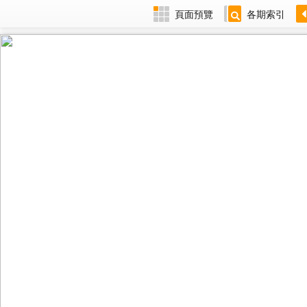
頁面預覽
各期索引