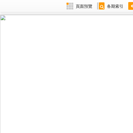
頁面預覽
各期索引